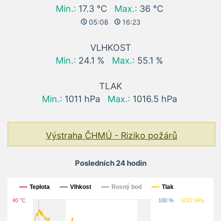
Min.:
17.3 °C
Max.:
36 °C
05:08
16:23
VLHKOST
Min.:
24.1 %
Max.:
55.1 %
TLAK
Min.:
1011 hPa
Max.:
1016.5 hPa
Výstraha ČHMÚ - Riziko požárů
Posledních 24 hodin
Posledních 24 hodin
Teplota
Vlhkost
Rosný bod
Tlak
40 °C
100 %
1017 hPa