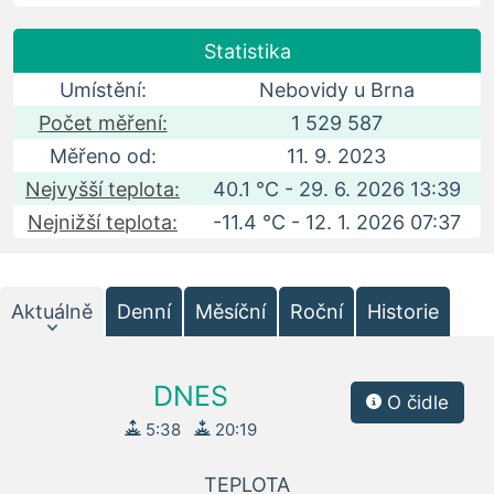
Statistika
Umístění:
Nebovidy u Brna
Počet měření:
1 529 587
Měřeno od:
11. 9. 2023
Nejvyšší teplota:
40.1 °C - 29. 6. 2026 13:39
Nejnižší teplota:
-11.4 °C - 12. 1. 2026 07:37
Aktuálně
Denní
Měsíční
Roční
Historie
DNES
O čidle
5:38
20:19
TEPLOTA