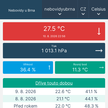
nebovidyubrna
CZ
Celsius
Nebovidy u Brna
27.5 °C
10. 8. 2026 22:56
Tlak
1 013.1 hPa
Vlhkost
Rosný bod
36.4 %
11.3 °C
Dříve touto dobou
9. 8. 2026
22.6 °C
41.1 %
8. 8. 2026
21.1 °C
44.1 %
Před rokem
22.0 °C
48.3 %