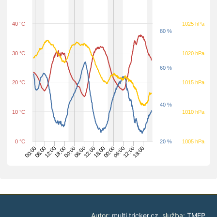
40 °C
1025 hPa
80 %
30 °C
1020 hPa
60 %
20 °C
1015 hPa
40 %
10 °C
1010 hPa
0 °C
20 %
1005 hPa
18:00
12:00
06:00
00:00
18:00
12:00
06:00
00:00
18:00
12:00
06:00
00:00
Autor:
multi.tricker.cz
, služba:
TMEP
.