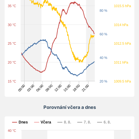
35 °C
1015.5 hPa
80 %
30 °C
1014 hPa
60 %
25 °C
1012.5 hPa
40 %
20 °C
1011 hPa
15 °C
20 %
1009.5 hPa
15:00
03:00
12:00
00:00
21:00
09:00
18:00
06:00
Porovnání včera a dnes
Porovnání včera a dnes
Dnes
Včera
8. 8.
7. 8.
6. 8.
40 °C