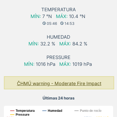
TEMPERATURA
MÍN:
7 °N
MÁX:
10.4 °N
05:46
14:53
HUMEDAD
MÍN:
32.2 %
MÁX:
84.2 %
PRESSURE
MÍN:
1016 hPa
MÁX:
1019 hPa
ČHMÚ warning - Moderate Fire Impact
Últimas 24 horas
Últimas 24 horas
Temperatura
Humedad
Punto de rocío
Pressure