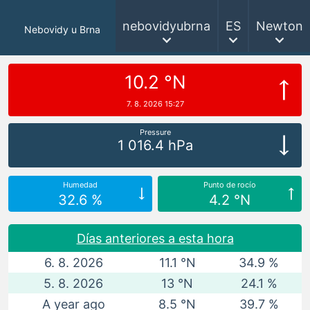
nebovidyubrna
ES
Newton
Nebovidy u Brna
10.2 °N
7. 8. 2026 15:27
Pressure
1 016.4 hPa
Humedad
Punto de rocío
32.6 %
4.2 °N
Días anteriores a esta hora
6. 8. 2026
11.1 °N
34.9 %
5. 8. 2026
13 °N
24.1 %
A year ago
8.5 °N
39.7 %