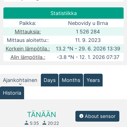
Statistiikka
Paikka:
Nebovidy u Brna
Mittauksia:
1 526 284
Mittaus aloitettu::
11. 9. 2023
Korkein lämpötila.:
13.2 °N - 29. 6. 2026 13:39
Alin lämpötila.:
-3.8 °N - 12. 1. 2026 07:37
Ajankohtainen
Days
Months
Years
Historia
TÄNÄÄN
About sensor
5:35
20:22