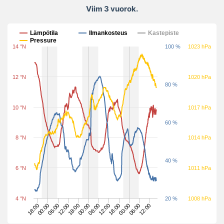
Viim 3 vuorok.
Viim 3 vuorok.
Lämpötila
Ilmankosteus
Kastepiste
Pressure
14 °N
100 %
1023 hPa
12 °N
1020 hPa
80 %
10 °N
1017 hPa
60 %
8 °N
1014 hPa
40 %
6 °N
1011 hPa
4 °N
20 %
1008 hPa
00:00
06:00
18:00
00:00
12:00
18:00
06:00
00:00
12:00
18:00
06:00
12:00