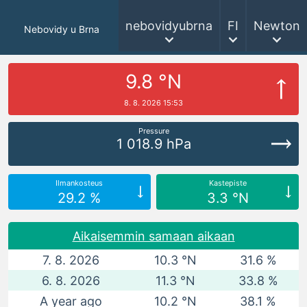
nebovidyubrna
FI
Newton
Nebovidy u Brna
9.8 °N
8. 8. 2026 15:53
Pressure
1 018.9 hPa
Ilmankosteus
Kastepiste
29.2 %
3.3 °N
Aikaisemmin samaan aikaan
7. 8. 2026
10.3 °N
31.6 %
6. 8. 2026
11.3 °N
33.8 %
A year ago
10.2 °N
38.1 %