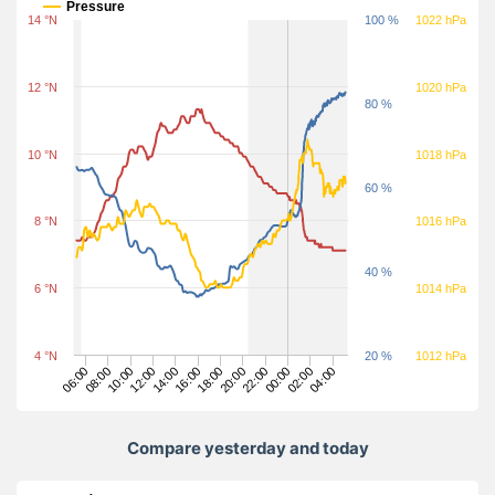
Pressure
14 °N
100 %
1022 hPa
12 °N
1020 hPa
80 %
10 °N
1018 hPa
60 %
8 °N
1016 hPa
40 %
6 °N
1014 hPa
4 °N
20 %
1012 hPa
18:00
06:00
20:00
08:00
22:00
10:00
00:00
12:00
02:00
14:00
04:00
16:00
Compare yesterday and today