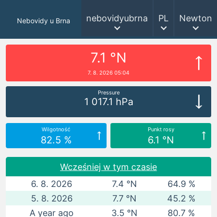
nebovidyubrna
PL
Newton
Nebovidy u Brna
7.1 °N
7. 8. 2026 05:04
Pressure
1 017.1 hPa
Wilgotność
Punkt rosy
82.5 %
6.1 °N
Wcześniej w tym czasie
6. 8. 2026
7.4 °N
64.9 %
5. 8. 2026
7.7 °N
45.2 %
A year ago
3.5 °N
80.7 %