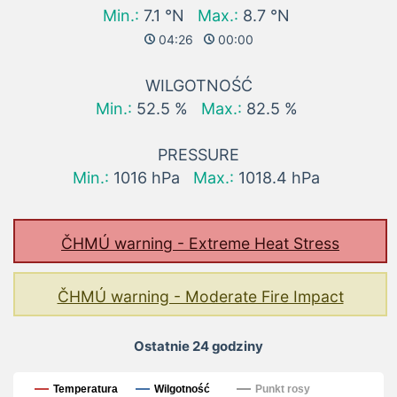
Min.:
7.1 °N
Max.:
8.7 °N
04:26
00:00
WILGOTNOŚĆ
Min.:
52.5 %
Max.:
82.5 %
PRESSURE
Min.:
1016 hPa
Max.:
1018.4 hPa
ČHMÚ warning - Extreme Heat Stress
ČHMÚ warning - Moderate Fire Impact
Ostatnie 24 godziny
Ostatnie 24 godziny
Temperatura
Wilgotność
Punkt rosy