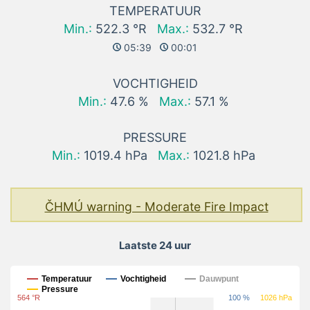
TEMPERATUUR
Min.:
522.3 °R
Max.:
532.7 °R
05:39
00:01
VOCHTIGHEID
Min.:
47.6 %
Max.:
57.1 %
PRESSURE
Min.:
1019.4 hPa
Max.:
1021.8 hPa
ČHMÚ warning - Moderate Fire Impact
Laatste 24 uur
Laatste 24 uur
Temperatuur
Vochtigheid
Dauwpunt
Pressure
564 °R
100 %
1026 hPa