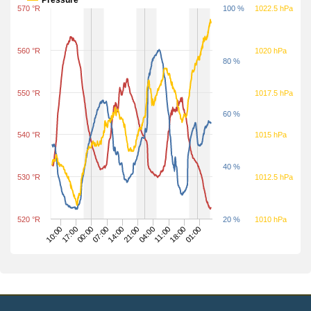
570 °R
100 %
1022.5 hPa
560 °R
1020 hPa
80 %
550 °R
1017.5 hPa
60 %
540 °R
1015 hPa
40 %
530 °R
1012.5 hPa
520 °R
20 %
1010 hPa
17:00
14:00
11:00
00:00
21:00
18:00
10:00
07:00
04:00
01:00