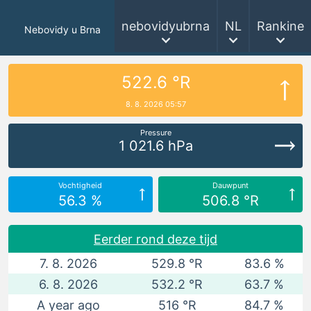
nebovidyubrna
NL
Rankine
Nebovidy u Brna
522.6 °R
8. 8. 2026 05:57
Pressure
1 021.6 hPa
Vochtigheid
Dauwpunt
56.3 %
506.8 °R
Eerder rond deze tijd
7. 8. 2026
529.8 °R
83.6 %
6. 8. 2026
532.2 °R
63.7 %
A year ago
516 °R
84.7 %