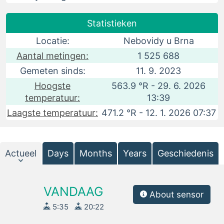
Statistieken
Locatie:
Nebovidy u Brna
Aantal metingen:
1 525 688
Gemeten sinds:
11. 9. 2023
Hoogste
563.9 °R - 29. 6. 2026
temperatuur:
13:39
Laagste temperatuur:
471.2 °R - 12. 1. 2026 07:37
Actueel
Days
Months
Years
Geschiedenis
VANDAAG
About sensor
5:35
20:22